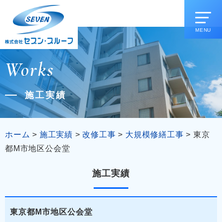
MENU
Works
施工実績
ホーム
>
施工実績
>
改修工事
>
大規模修繕工事
>
東京
都M市地区公会堂
施工実績
東京都M市地区公会堂